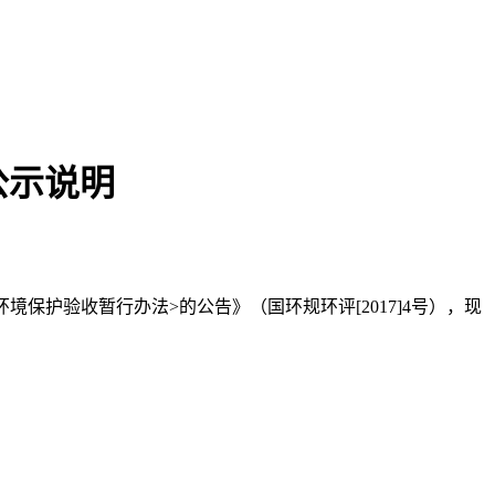
公示说明
环境保护验收暂行办法
>
的公告》（国环规环评
[2017]4
号），现