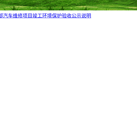
部汽车维修项目竣工环境保护验收公示说明