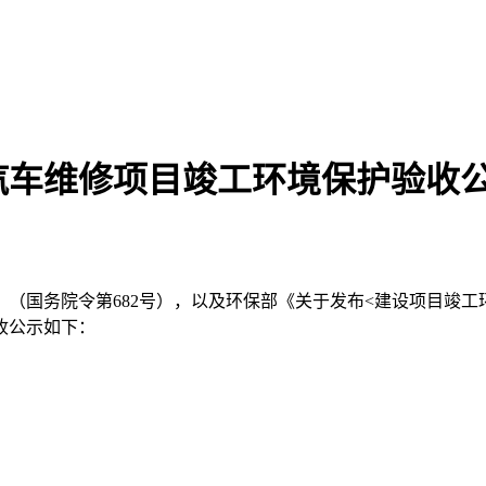
汽车维修项目竣工环境保护验收
》（国务院令第
682
号），以及环保部《关于发布
<
建设项目竣工
收公示如下：