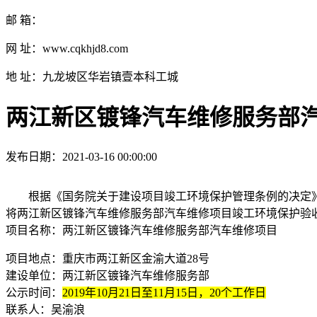
邮 箱：
网 址：www.cqkhjd8.com
地 址：九龙坡区华岩镇壹本科工城
两江新区镀锋汽车维修服务部
发布日期：2021-03-16 00:00:00
根据《国务院关于建设项目竣工环境保护管理条例的决定
将两江新区镀锋汽车维修服务部汽车维修项目竣工环境保护验
项目名称：两江新区镀锋汽车维修服务部汽车维修项目
项目地点：重庆市两江新区金渝大道
28
号
建设单位：两江新区镀锋汽车维修服务部
公示时间：
2019
年
10
月
21
日至
11
月
15
日，
20
个工作日
联系人：吴渝浪