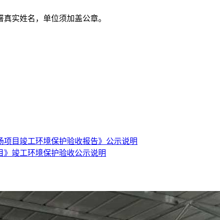
署真实姓名，单位须加盖公章。
场项目竣工环境保护验收报告》公示说明
目》竣工环境保护验收公示说明