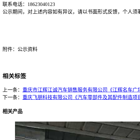
联系电话：
18623040123
公示期间，对上述内容如有异议，请以书面形式反馈，个人须
附件：公示资料
相关标签
上一条：
重庆市江辉江诚汽车销售服务有限公司《江辉名车广
下一条：
重庆飞朋科技有限公司《汽车零部件及其配件制造项
相关产品