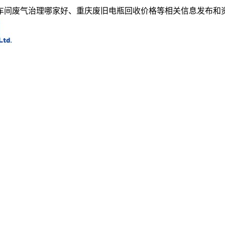
车间废气治理哪家好、重庆废旧电瓶回收价格等相关信息发布和