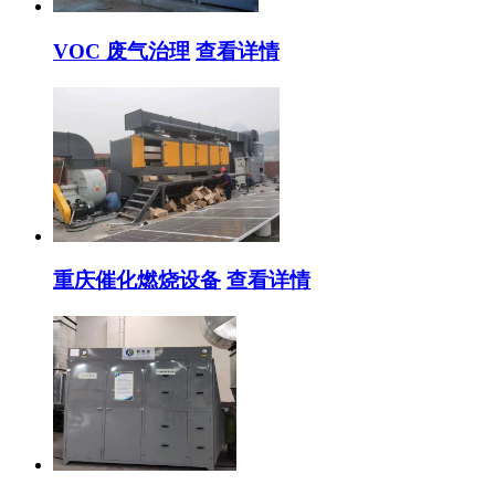
VOC 废气治理
查看详情
重庆催化燃烧设备
查看详情