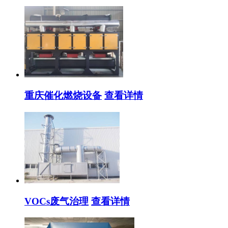
重庆催化燃烧设备
查看详情
VOCs废气治理
查看详情