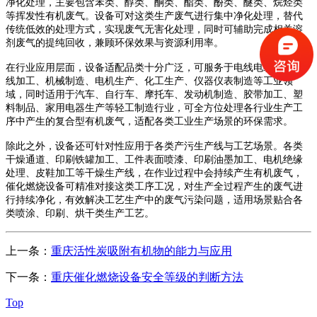
净化处理，主要包含苯类、醇类、酮类、酯类、酚类、醚类、烷烃类
等挥发性有机废气。设备可对这类生产废气进行集中净化处理，替代
传统低效的处理方式，实现废气无害化处理，同时可辅助完成相关溶
剂废气的提纯回收，兼顾环保效果与资源利用率。
在行业应用层面，设备适配品类十分广泛，可服务于电线电缆、漆包
线加工、机械制造、电机生产、化工生产、仪器仪表制造等工业领
域，同时适用于汽车、自行车、摩托车、发动机制造、胶带加工、塑
料制品、家用电器生产等轻工制造行业，可全方位处理各行业生产工
序中产生的复合型有机废气，适配各类工业生产场景的环保需求。
除此之外，设备还可针对性应用于各类产污生产线与工艺场景。各类
干燥通道、印刷铁罐加工、工件表面喷漆、印刷油墨加工、电机绝缘
处理、皮鞋加工等干燥生产线，在作业过程中会持续产生有机废气，
催化燃烧设备可精准对接这类工序工况，对生产全过程产生的废气进
行持续净化，有效解决工艺生产中的废气污染问题，适用场景贴合各
类喷涂、印刷、烘干类生产工艺。
上一条：
重庆活性炭吸附有机物的能力与应用
下一条：
重庆催化燃烧设备安全等级的判断方法
Top