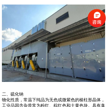
二、硫化钠
物化性质，常温下纯品为无色或微紫色的棱柱形晶体，
工业品因含杂质常为粉红、棕红色和土黄色块。具有臭