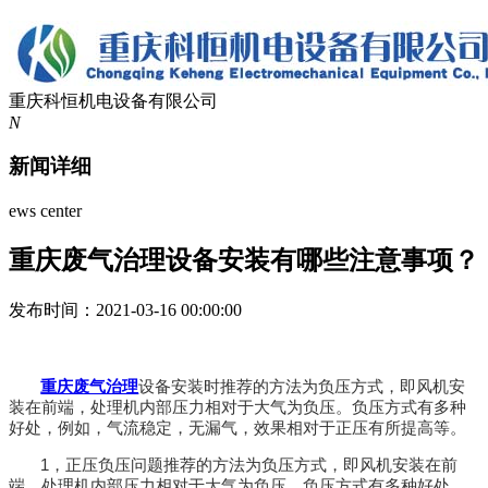
重庆科恒机电设备有限公司
N
新闻详细
ews center
重庆废气治理设备安装有哪些注意事项？
发布时间：2021-03-16 00:00:00
重庆废气治理
设备安装时推荐的方法为负压方式，即风机安
装在前端，处理机内部压力相对于大气为负压。负压方式有多种
好处，例如，气流稳定，无漏气，效果相对于正压有所提高等。
1，正压负压问题推荐的方法为负压方式，即风机安装在前
端，处理机内部压力相对于大气为负压。负压方式有多种好处，