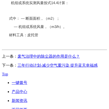
机组或系统实测风量按式14.4计算：
式中： — 断面面积，（m2）；
— 机组或系统风量，（m3/h）。
材料工具：皮托管
上一条：
废气治理中的除尘器的作用是什么？
下一条：
三年行动计划-减少空气重污染 提升蓝天幸福感
Top
一键拨号
产品中心
新闻资讯