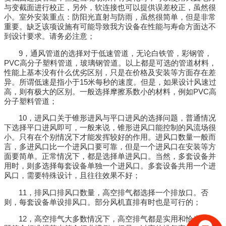
与变截面进行校正，另外，软连接也可以提供误差校正，虽然很
小。室外安装重点：防阳光直射与防雨，虽然很简单，但是非常
重要。缺乏该项设施有可能导致我方设备在性能与寿命方面达不
到设计要求。请务必注意；
9，通风管道的选择对于低速管道，无论白铁管，彩钢管，
PVC高分子塑料管道，玻璃钢管道。以上都是可选的管道材料，
性能上基本没有什么优劣区别，只是在价格及安装等方面存在差
异。所谓低速是指小于15米每秒的速度。但是，如果设计风速过
高，则有极大的区别。一般选择摩擦系数小的材料，例如PVC高
分子塑料管道；
10，进风口关于锥形进风与平口进风的选择问题，普通情况
下选择平口进风即可，一般来说，锥形进风口能控制的风流场很
小。只有在个别情况下才能发挥较好的作用。进风口数量一般而
言，多进风口比一个进风口要可靠，但是一个进风口在安装等方
面要简单。正常情况下，都是选择单进风口。当然，多套设备并
用时，则多选择每套设备单独一个进风口。多套设备共用一个进
风口，需要特殊设计，且往往效果不好；
11，排风口排风口数量，高空排气都选择一个排放口。否
则，每套设备单设排风口。部分风机直排有时也是可行的；
12，高空排气大多数情况下，高空排气都是实用和恰当的，