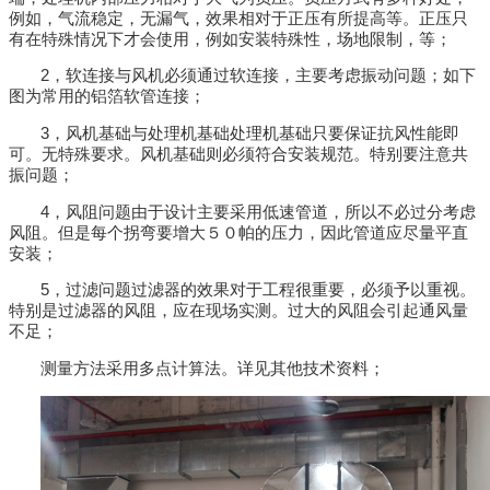
例如，气流稳定，无漏气，效果相对于正压有所提高等。正压只
有在特殊情况下才会使用，例如安装特殊性，场地限制，等；
2，软连接与风机必须通过软连接，主要考虑振动问题；如下
图为常用的铝箔软管连接；
3，风机基础与处理机基础处理机基础只要保证抗风性能即
可。无特殊要求。风机基础则必须符合安装规范。特别要注意共
振问题；
4，风阻问题由于设计主要采用低速管道，所以不必过分考虑
风阻。但是每个拐弯要增大５０帕的压力，因此管道应尽量平直
安装；
5，过滤问题过滤器的效果对于工程很重要，必须予以重视。
特别是过滤器的风阻，应在现场实测。过大的风阻会引起通风量
不足；
测量方法采用多点计算法。详见其他技术资料；