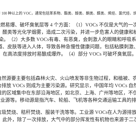
着 100 种以上的 VOC，通常包括苯系物、酯类、醇类、酮类、醛类、烯烃、氯代
易爆、破坏臭氧层等 4 个方面：（1）VOCs 不仅是大气的
、醛类等光化学烟雾，造成二次污染，并进一步危害人的健康和
 污染。（2）大多数 VOCs有毒、有恶臭，会刺激人的眼睛和
道、皮肤等进入人体，导致各种急慢性健康问题，包括粘膜刺激
在高浓度排放时易酿成爆炸。（4）部分 VOCs 可破坏臭氧层
自然源要主要包括森林火灾、火山喷发等非生物过程，和植被、
 VOCs 则成为主要污染源。研究显示，中国年均 VOCs 自然源
比较严重的区域集中在东部沿海地区，如北京、上海、广州等地区，
工业源等。移动源是指汽车、轮船、飞机等各种交通运输工具的
圾焚烧、秸秆焚烧、服装干洗等等。工业源 VOCs在人为源排
。此外，除了一次排放，大气中的部分挥发性有机物也来源于二