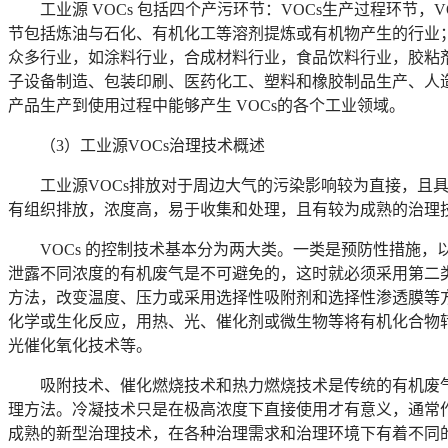
工业源 VOCs 包括四个产污环节：VOCs生产过程环节，
节包括炼油与石化、有机化工等溶剂提炼或有机物产生的行业；
众多行业，如涂料行业，合成材料行业，食品饮料行业，胶粘剂
子设备制造、包装印刷、医药化工、塑料和橡胶制品生产、人
产品生产到使用过程中能够产生 VOCs的各个工业领域。
（3）工业源VOCs治理技术概述
工业源VOCs排放对于周边大气的污染影响较为直接，且
有组织排放，浓度高，易于收集和处理，且有较为成熟的治理技术
VOCs
的控制技术基本分为两大类。一类是预防性措施，以
泄露不同浓度的有机废气是不可避免的，这时就必须采用第二
方法，改变温度、压力或采用选择性吸附剂和选择性渗透膜等
化学或生化反应，用热、光、催化剂或微生物等将有机化合物
光催化氧化技术等。
吸附技术、催化燃烧技术和热力燃烧技术是传统的有机废
理方法。冷凝技术只是在极高浓度下直接使用才有意义，通常
成熟的新型治理技术，在各种治理需求和治理环境下有着不同