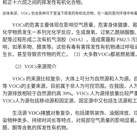
和正十六烷之间的挥发性有机化合物。
总体来讲，VOCs 包含各种可于室温下挥发的有机化合物，在一般的室内环境中有
VOCs
的危害主要体现在影响空气质量、危害身体健康、易燃
化学物质发生一系列光化学反应，生成臭氧、过氧乙酰硝酸酯
配等过程形成二次有机气溶胶（SOA），造成雾霾和 PM2.5
响，如苯系物、醛类等。这些有毒有害挥发性有机物通过呼吸
生长，甚至导致农作物的死亡。（3）大多数VOCs都易燃易爆，
（2）VOCs来源简介
VOCs
的来源比较复杂，大体上可分为自然源和人为源。
等 VOCs的主要来源，目前属于非人为可控范围。在我国，人为排放
为源排放相较于自然源约高 39%。VOCs 人为源排放量
VOCs人为源包括移动源和固定源，固定源中又包括生活源和
生活源
VOCs
排放
对象复杂，包括建筑装饰、油烟排放、垃
染物种类多、持续时间长等特点，对局部空气质量的影响显著
醛、酮等含氧的挥发性有机物。