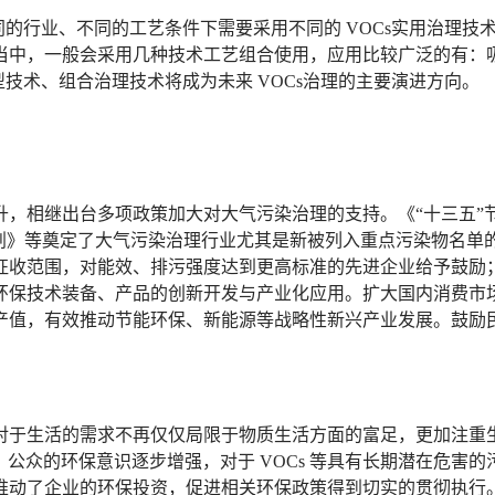
不同的行业、不同的工艺条件下需要采用不同的 VOCs实用治理
当中，一般会采用几种技术工艺组合使用，应用比较广泛的有：
型技术、组合治理技术将成为未来 VOCs治理的主要演进方向。
，相继出台多项政策加大对大气污染治理的支持。《“十三五”节
划》等奠定了大气污染治理行业尤其是新被列入重点污染物名单的 
征收范围，对能效、排污强度达到更高标准的先进企业给予鼓励
环保技术装备、产品的创新开发与产业化应用。扩大国内消费市
产值，有效推动节能环保、新能源等战略性新兴产业发展。鼓励
对于生活的需求不再仅仅局限于物质生活方面的富足，更加注重
酵，公众的环保意识逐步增强，对于 VOCs 等具有长期潜在危
推动了企业的环保投资，促进相关环保政策得到切实的贯彻执行