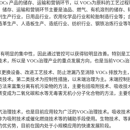
VOCs 产品的储存、运输和营销环节，以 VOCs为原料的工艺过程
储存、运输和营销环节主要是油品、燃气、有机溶剂的储存、转运
生产行业，日用品行业，农用化学品行业和轮胎制造行业等；含
造革生产、人造板生产、造纸行业、纺织行业、钢铁冶炼行业等
具有明显的集中性，因此通过管控可以获得较明显改善。特别是工业
，所以是 VOCs治理产业的重点发展方向，也是当前VOCs
更换设备、改进工艺技术、防止泄漏乃至消除 VOCs 排放为
类技术。第二类技术为控制性措施，以末端治理为主。末端控制
方法来富集分离有机污染物的方法，主要包括吸附技术、吸收技
转变成为二氧化碳和水等无毒害无机小分子化合物的方法，主要
气治理技术，也是目前应用较为广泛的VOCs治理技术。吸收技
作为吸附技术或催化燃烧技术等的辅助手段使用。生物技术、等
的优劣势，目前在国内处于小规模应用的快速发展阶段。