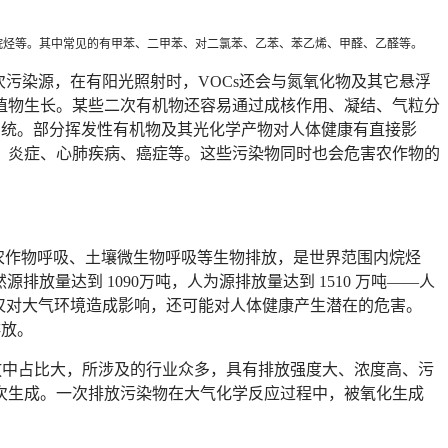
烃、烷烃等。其中常见的有甲苯、二甲苯、对二氯苯、乙苯、苯乙烯、甲醛、乙醛等。
一次污染源，在有阳光照射时，VOCs还会与氮氧化物及其它悬浮
植物生长。某些二次有机物还容易通过成核作用、凝结、气粒分
呼吸系统。部分挥发性有机物及其光化学产物对人体健康有直接影
、炎症、心肺疾病、癌症等。这些污染物同时也会危害农作物的
。
农作物呼吸、土壤微生物呼吸等生物排放，是世界范围内烷烃
排放量达到 1090万吨，人为源排放量达到 1510 万吨——人
不仅对大气环境造成影响，还可能对人体健康产生潜在的危害。
排放。
放中占比大，所涉及的行业众多，具有排放强度大、浓度高、污
次生成。一次排放污染物在大气化学反应过程中，被氧化生成