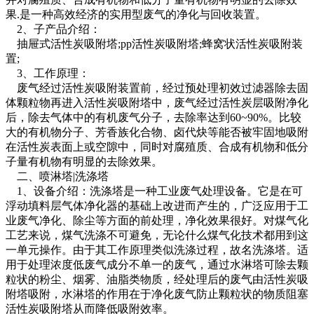
果.是一种高效经济的实用型废气的净化与回收装置。
2、子产品介绍：
抽屉式活性炭吸附塔;pp活性炭吸附塔;蜂窝状活性炭吸附装
置;
3、工作原理：
废气经过活性炭吸附装置前，经过预处理初效过滤器除去固
体颗粒物再进入活性炭吸附塔中，废气经过活性炭层吸附净化
后，除去气体中的有机废气分子，去除率达到60~90%。比较
大的有机物分子、芳香族化合物、卤代炔等能否被牢固地吸附
在活性炭表面上或空隙中，同时对腐殖质、合成有机物和低分
子量有机物有明显的去除效果。
二、喷淋塔|洗涤塔
1、设备介绍：洗涤塔是一种工业废气处理设备。它是在可
浮动填料层气体净化器的基础上改进而产生的，广泛应用于工
业废气净化、除尘等方面的前处理，净化效果很好。对煤气化
工艺来说，煤气洗涤不可避免，无论什么煤气化技术都用到这
一单元操作。由于其工作原理类似洗涤过程，故名洗涤塔。适
用于处理浓度低废气成分不单一的废气，通过水淋塔可除去颗
粒状的粉尘、烟雾、油脂类物质，经处理后的废气由活性炭吸
附塔吸附，水淋塔的作用在于净化废气防止颗粒状的物质阻塞
活性炭吸附塔从而降低吸附效率。