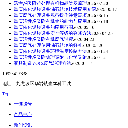
活性炭吸附难处理有机物品类及原理
2026-07-20
重庆催化燃烧设备沸石转轮技术应用介绍
2026-06-17
重庆废气处理设备规范操作注意事项
2026-06-15
重庆活性炭吸附有机物的能力与应用
2026-05-18
重庆催化燃烧设备的应用范围
2026-05-16
重庆催化燃烧设备安全等级的判断方法
2026-04-25
重庆活性炭吸附有机废气过程
2026-04-23
重庆废气处理使用沸石转轮的好处
2026-03-26
重庆催化燃烧设备环境温度控制方法
2026-03-24
重庆活性炭吸附物理吸附与化学吸附
2026-01-21
家具制造VOCs废气治理方法
2026-01-17
19923417338
地址：九龙坡区华岩镇壹本科工城
Top
一键拨号
产品中心
新闻资讯